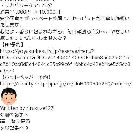
・リカバリーケア120分
通常11,000円 →
10,000円
完全個室のプライベート空間で、セラピストが丁寧に施術い
たします。
心地よい香りに包まれながら、毎日頑張る自分へ、やさしい
癒しをプレゼントしませんか？
【HP予約】
https://yoyaku-beauty.jp/reserve/menu?
UID=noSelect&DID=20140401&CODE=bdb8ae02d011af
d7610bd8d8c14841d83b99c6f16bbd4642e61be565dc8
e3ee0
【ホットペッパー予約】
https://beauty.hotpepper.jp/kr/slnH000596259/coupon/
Written by
rirakuze123
前の記事へ
一覧に戻る
次の記事へ