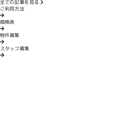
全ての記事を見る
ご利用方法
価格表
物件募集
スタッフ募集
ホーム
メニュー・料金
ご利用方法
物件募集
スタッフ募集
記事一覧
〒733-0003
広島県広島市西区三篠町1丁目8-21
みささ文化ビル1F（FITNESS STUDIO 123内）
TEL/FAX 082-238-6071